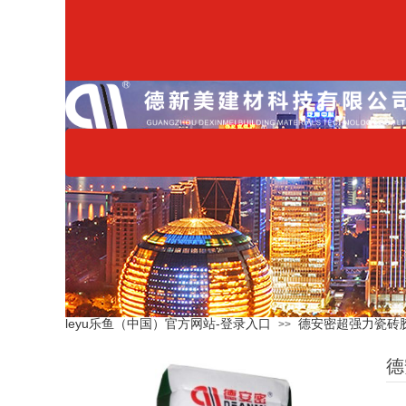
招商加盟
leyu乐鱼（中国）官方网站-登录入口
德安密超强力瓷砖
>>
德