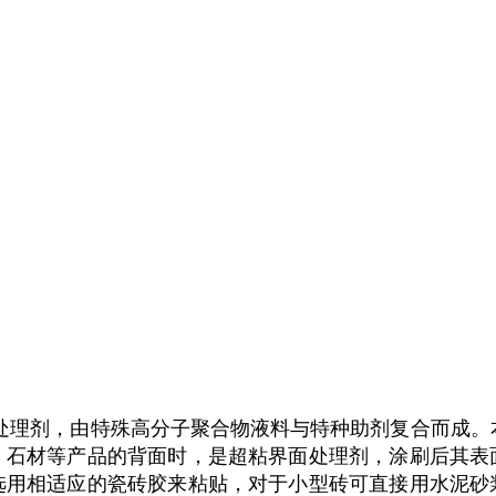
处理剂，由特殊高分子聚合物液料与特种助剂复合而成。
、石材等产品的背面时，是超粘界面处理剂，涂刷后其表
选用相适应的瓷砖胶来粘贴，对于小型砖可直接用水泥砂