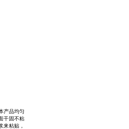
本产品均匀
面干固不粘
浆来粘贴，