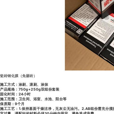
瓷砖钢化膜（免砸砖）
施工方式：涂刷、滚刷、涂抹
产品规格：750g+250g双组份套装
固化时间：24小时
施工范围：卫生间、浴室、水池、阳台等
保质期：9个月
施工工艺：1.保持基面干燥洁净，无灰尘无油污。2.AB组份需充分
宜过量，调配好的材料必须30分钟内用完，避免造成浪费。