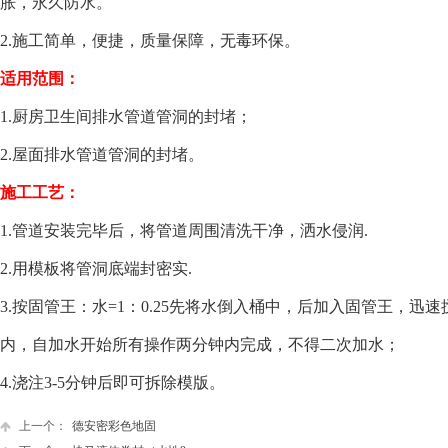
胀，永久防水。
2.施工简单，便捷，质量保障，无毒环保。
适用范围：
1.厨房卫生间排水管道管洞的封堵；
2.屋面排水管道管洞的封堵。
施工工艺：
1.管道安装完毕后，将管道周围清洗干净，洒水侵润.
2.用模板将管洞底端封密实.
3.按固管王：水=1：0.25先将水倒入桶中，后加入固管王，迅
内，自加水开始所有操作两分钟内完成，不得二次加水；
4.浇注3-5分钟后即可拆除模版。
上一个：
德安密彩色地固