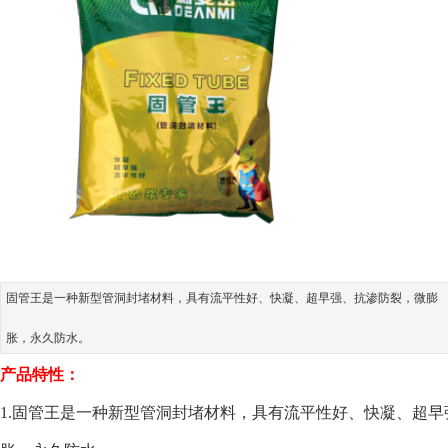
固管王是一种新型管洞封堵材料，具有流平性好、快凝、超早强、抗渗防裂，微膨
胀，永久防水。
产品特性：
1.固管王是一种新型管洞封堵材料，具有流平性好、快凝、超